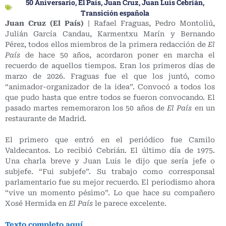
50 Aniversario
,
El País
,
Juan Cruz
,
Juan Luis Cebrián
,
Transición española
Juan Cruz (El País)
| Rafael Fraguas, Pedro Montoliú,
Julián García Candau, Karmentxu Marín y Bernando
Pérez, todos ellos miembros de la primera redacción de
El
País
de hace 50 años, acordaron poner en marcha el
recuerdo de aquellos tiempos. Eran los primeros días de
marzo de 2026. Fraguas fue el que los juntó, como
“animador-organizador de la idea”. Convocó a todos los
que pudo hasta que entre todos se fueron convocando. El
pasado martes rememoraron los 50 años de
El País
en un
restaurante de Madrid.
El primero que entró en el periódico fue Camilo
Valdecantos. Lo recibió Cebrián. El último día de 1975.
Una charla breve y Juan Luis le dijo que sería jefe o
subjefe. “Fui subjefe”. Su trabajo como corresponsal
parlamentario fue su mejor recuerdo. El periodismo ahora
“vive un momento pésimo”. Lo que hace su compañero
Xosé Hermida en
El País
le parece excelente.
Texto completo aquí