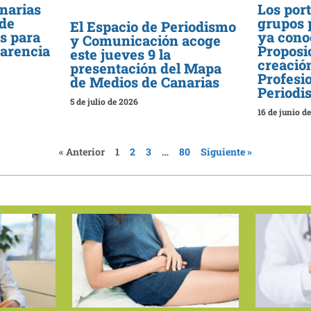
narias
Los port
de
grupos 
El Espacio de Periodismo
as para
ya cono
y Comunicación acoge
parencia
Proposi
este jueves 9 la
creación
presentación del Mapa
Profesi
de Medios de Canarias
Periodi
5 de julio de 2026
16 de junio d
« Anterior
1
2
3
…
80
Siguiente »