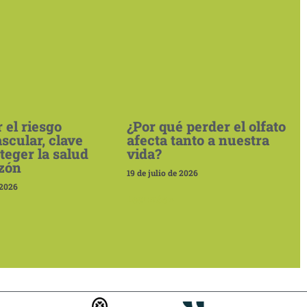
 el riesgo
¿Por qué perder el olfato
scular, clave
afecta tanto a nuestra
teger la salud
vida?
azón
19 de julio de 2026
 2026
Leer más »