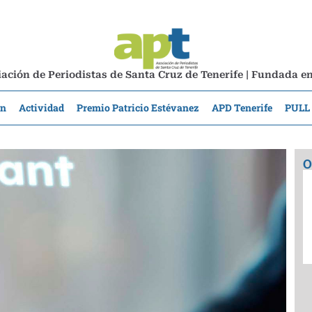
ación de Periodistas de Santa Cruz de Tenerife | Fundada e
ón
Actividad
Premio Patricio Estévanez
APD Tenerife
PULL
O