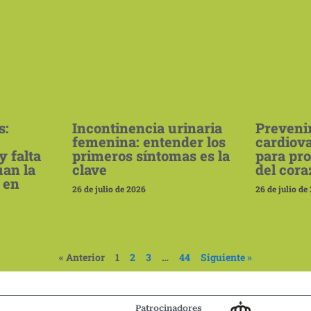
s:
Incontinencia urinaria
Prevenir
femenina: entender los
cardiova
y falta
primeros síntomas es la
para pro
úan la
clave
del cor
 en
26 de julio de 2026
26 de julio de
Leer más »
Leer más »
« Anterior
1
2
3
…
44
Siguiente »
Patrocinadores