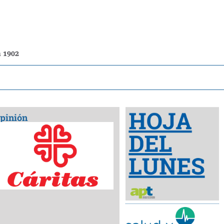
n 1902
pinión