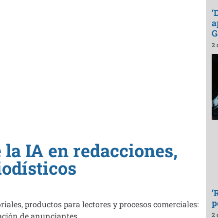
‘
a
G
2 
 la IA en redacciones,
odísticos
‘
p
iales, productos para lectores y procesos comerciales:
tación de anunciantes.
2 