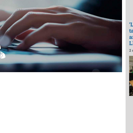
‘
t
a
L
2 