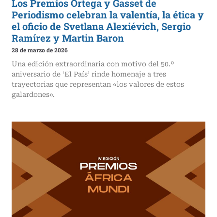
Los Premios Ortega y Gasset de
Periodismo celebran la valentía, la ética y
el oficio de Svetlana Alexiévich, Sergio
Ramírez y Martin Baron
28 de marzo de 2026
Una edición extraordinaria con motivo del 50.º
aniversario de ‘El País’ rinde homenaje a tres
trayectorias que representan «los valores de estos
galardones».