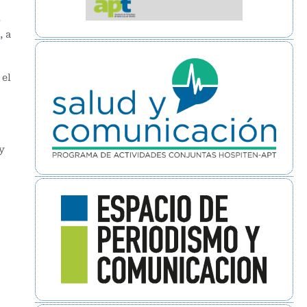
o
, a
 el
y