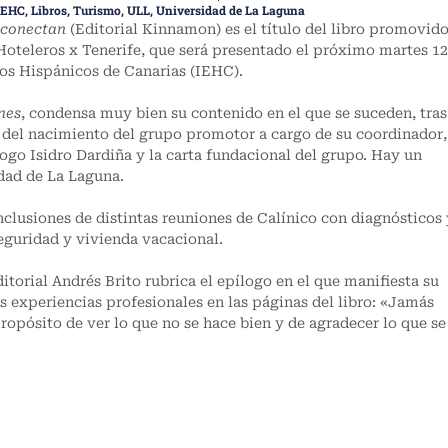
IEHC
,
Libros
,
Turismo
,
ULL
,
Universidad de La Laguna
e conectan
(Editorial Kinnamon) es el título del libro promovid
oteleros x Tenerife, que será presentado el próximo martes 12
dios Hispánicos de Canarias (IEHC).
nes
, condensa muy bien su contenido en el que se suceden, tras
a del nacimiento del grupo promotor a cargo de su coordinador,
ólogo Isidro Dardiña y la carta fundacional del grupo. Hay un
dad de La Laguna.
nclusiones de distintas reuniones de Calínico con diagnósticos 
eguridad y vivienda vacacional.
itorial Andrés Brito rubrica el epílogo en el que manifiesta su
s experiencias profesionales en las páginas del libro: «Jamás
ropósito de ver lo que no se hace bien y de agradecer lo que se