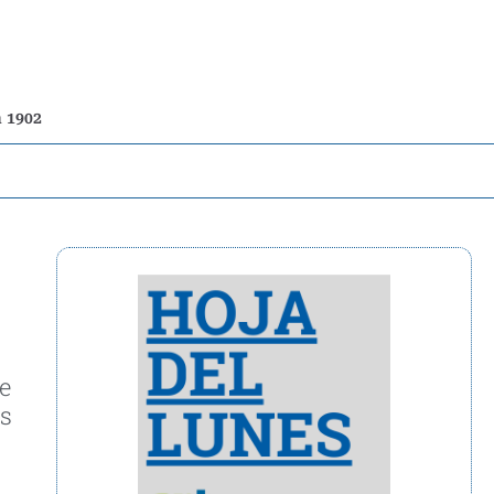
n 1902
de
os