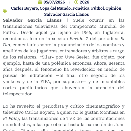
05/07/2026
2026
Carlos Boyero
,
Copa del Mundo
,
Fonética
,
Fútbol
,
Opinión
,
Salvador García Llanos
Salvador García Llanos
| Suele ocurrir en las
transmisiones televisivas del Campeonato Mundial de
Fútbol. Desde aquel ya lejano de 1966, en Inglaterra,
recordamos leer en la sección
Envido 7
del periódico
El
Día
, comentarios sobre la pronunciación de los nombres y
apellidos de los jugadores, entrenadores y árbitros a cargo
de los relatores. «Silar» por Uwe Seeler, fue objeto, por
ejemplo, hasta de una polémica entonces. Ahora, sesenta
años después, el fenómeno ha reverdecido en medio de
pausas de hidratación —al final otro negocio de los
yankees y de la FIFA, por supuesto— y de incontables
cortes publicitarios que ahuyentan la atención del
telespectador.
Lo ha revuelto el periodista y crítico cinematográfico y
televisivo Carlos Boyero, a quien no le gustan (confiesa en
El País
), las transmisiones de TVE de las confrontaciones
mundialistas, a las que objeta hasta la narración de Juan
Carlos Rivero. «Es lamentable tener que ver un