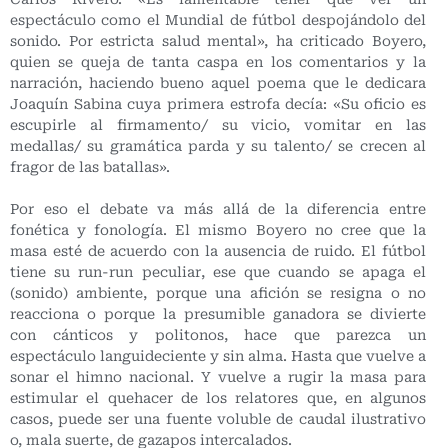
espectáculo como el Mundial de fútbol despojándolo del
sonido. Por estricta salud mental», ha criticado Boyero,
quien se queja de tanta caspa en los comentarios y la
narración, haciendo bueno aquel poema que le dedicara
Joaquín Sabina cuya primera estrofa decía: «Su oficio es
escupirle al firmamento/ su vicio, vomitar en las
medallas/ su gramática parda y su talento/ se crecen al
fragor de las batallas».
Por eso el debate va más allá de la diferencia entre
fonética y fonología. El mismo Boyero no cree que la
masa esté de acuerdo con la ausencia de ruido. El fútbol
tiene su run-run peculiar, ese que cuando se apaga el
(sonido) ambiente, porque una afición se resigna o no
reacciona o porque la presumible ganadora se divierte
con cánticos y politonos, hace que parezca un
espectáculo languideciente y sin alma. Hasta que vuelve a
sonar el himno nacional. Y vuelve a rugir la masa para
estimular el quehacer de los relatores que, en algunos
casos, puede ser una fuente voluble de caudal ilustrativo
o, mala suerte, de gazapos intercalados.