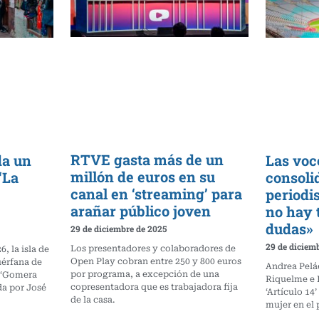
RTVE gasta más de un
da un
Las voc
millón de euros en su
‘La
consoli
canal en ‘streaming’ para
periodi
arañar público joven
no hay 
dudas»
29 de diciembre de 2025
29 de diciem
Los presentadores y colaboradores de
6, la isla de
Open Play cobran entre 250 y 800 euros
uérfana de
Andrea Pelá
por programa, a excepción de una
 ‘Gomera
Riquelme e I
copresentadora que es trabajadora fija
da por José
‘Artículo 14
de la casa.
mujer en el