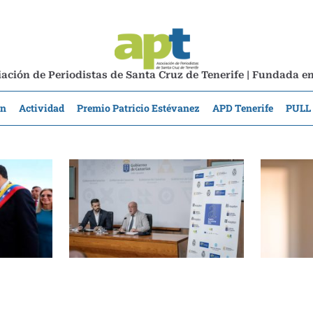
ación de Periodistas de Santa Cruz de Tenerife | Fundada e
ón
Actividad
Premio Patricio Estévanez
APD Tenerife
PULL