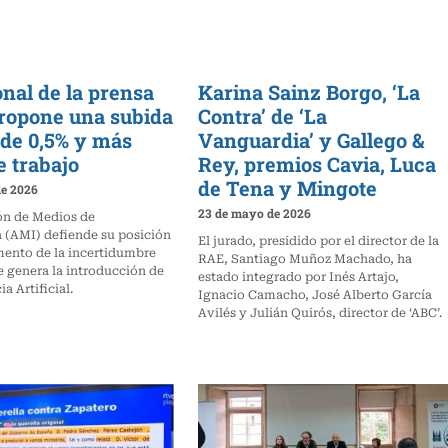
onal de la prensa
Karina Sainz Borgo, ‘La
propone una subida
Contra’ de ‘La
l de 0,5% y más
Vanguardia’ y Gallego &
e trabajo
Rey, premios Cavia, Luca
de Tena y Mingote
de 2026
23 de mayo de 2026
ón de Medios de
 (AMI) defiende su posición
El jurado, presidido por el director de la
mento de la incertidumbre
RAE, Santiago Muñoz Machado, ha
e genera la introducción de
estado integrado por Inés Artajo,
ia Artificial.
Ignacio Camacho, José Alberto García
Avilés y Julián Quirós, director de ‘ABC’.