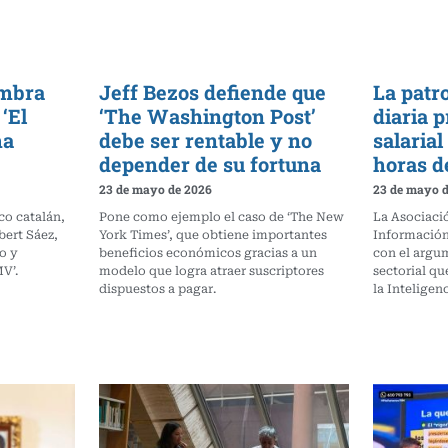
ombra
Jeff Bezos defiende que
La patr
‘El
‘The Washington Post’
diaria 
ma
debe ser rentable y no
salaria
depender de su fortuna
horas d
23 de mayo de 2026
23 de mayo 
co catalán,
Pone como ejemplo el caso de ‘The New
La Asociaci
bert Sáez,
York Times’, que obtiene importantes
Información
o y
beneficios económicos gracias a un
con el argu
V’.
modelo que logra atraer suscriptores
sectorial qu
dispuestos a pagar.
la Inteligenc