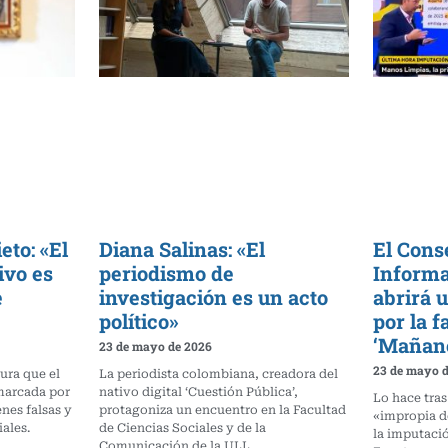
to: «El
Diana Salinas: «El
El Cons
ivo es
periodismo de
Informa
e
investigación es un acto
abrirá 
político»
por la f
‘Mañan
23 de mayo de 2026
23 de mayo 
ura que el
La periodista colombiana, creadora del
marcada por
nativo digital ‘Cuestión Pública’,
Lo hace tras
nes falsas y
protagoniza un encuentro en la Facultad
«impropia d
iales.
de Ciencias Sociales y de la
la imputaci
Comunicación de la ULL.