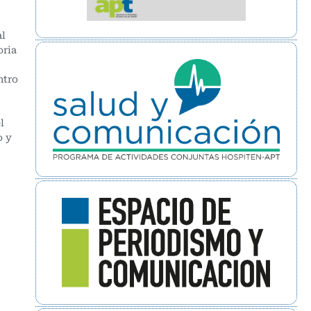
al
oria
ntro
l
o y