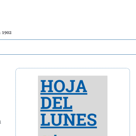
n 1902
n