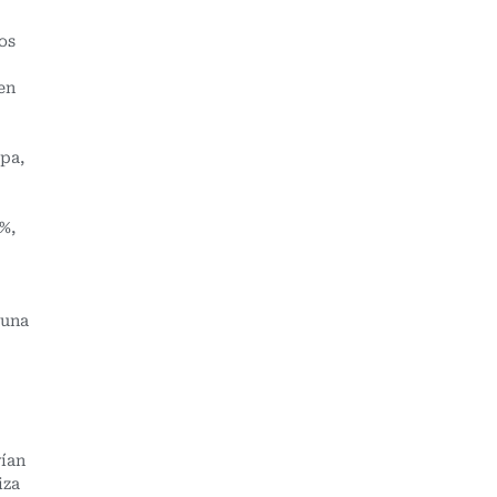
os
en
opa,
%,
 una
rían
iza