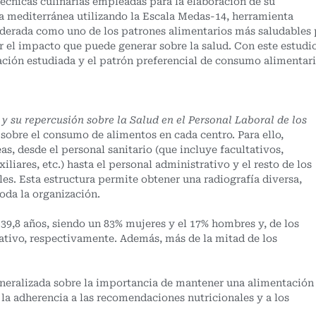
 técnicas culinarias empleadas para la elaboración de su
eta mediterránea utilizando la Escala Medas-14, herramienta
siderada como uno de los patrones alimentarios más saludables
r el impacto que puede generar sobre la salud. Con este estudi
ión estudiada y el patrón preferencial de consumo alimentari
y su repercusión sobre la Salud en el Personal Laboral de los
s sobre el consumo de alimentos en cada centro. Para ello,
s, desde el personal sanitario (que incluye facultativos,
liares, etc.) hasta el personal administrativo y el resto de los
les. Esta estructura permite obtener una radiografía diversa,
toda la organización.
e 39,8 años, siendo un 83% mujeres y el 17% hombres y, de los
trativo, respectivamente. Además, más de la mitad de los
eneralizada sobre la importancia de mantener una alimentación
 la adherencia a las recomendaciones nutricionales y a los