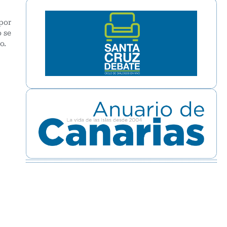
 por
o se
o.