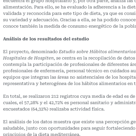
encuentra el grupo hospitalario y, por otra parte, analiza las
alimentación. Para ello, se ha evaluado la adherencia a la di
validada y reconocida para este tipo de dieta, ya que es con
su variedad y adecuación. Gracias a ella, se ha podido conoce
conoce también la medida de consumo energético de la poblac
Análisis de los resultados del estudio
El proyecto, denominado
Estudio sobre Hábitos alimentarios 
Hospitales de Hospiten
, se centra en la recopilación de dato
contempla la participación de profesionales de diferentes área
profesionales de enfermería, personal técnico en cuidados auxi
equipos que integran las áreas no asistenciales de los hospita
representativa y heterogénea de los hábitos alimentarios en 
En total, se realizaron 212 registros cuya media de edad es d
cuales, el 57,28% y el 42,72% es personal sanitario y adminis
encuestados (64,32%) realizaba actividad física.
El análisis de los datos muestra que existe una percepción g
saludable, junto con oportunidades para seguir fortaleciendo
principios de la dieta mediterránea.