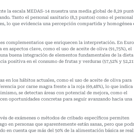
ante la escala MEDAS-14 muestra una media global de 8,29 punt
ando. Tanto el personal sanitario (8,3 puntos) como el personal
ares, lo que evidencia una percepción compartida y homogénea 
ones complementarios que enriquecen la interpretación. En Eur
en aspectos clave, como el uso de aceite de oliva (91,75%), el
ja una buena integración de elementos fundamentales de la dieta
cia positiva en el consumo de frutas y verduras (57,52% y 52,21
zas en los hábitos actuales, como el uso de aceite de oliva para
ferencia por carne magra frente a la roja (69,48%), lo que indica
Asimismo, se detectan áreas con potencial de mejora, como el
recen oportunidades concretas para seguir avanzando hacia una
ravés de exámenes o métodos de cribado específicos permiten
iesgo en personas que aparentemente están sanas, pero que pod
do en cuenta que más del 50% de la alimentación básica se real