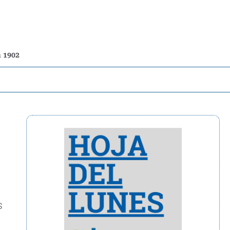
n 1902
s