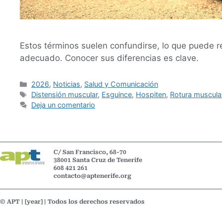
Estos términos suelen confundirse, lo que puede re
adecuado. Conocer sus diferencias es clave.
2026
,
Noticias
,
Salud y Comunicación
Distensión muscular
,
Esguince
,
Hospiten
,
Rotura muscula
Deja un comentario
C/ San Francisco, 68-70
38001 Santa Cruz de Tenerife
608 421 261
contacto@aptenerife.org
© APT | [year] | Todos los derechos reservados