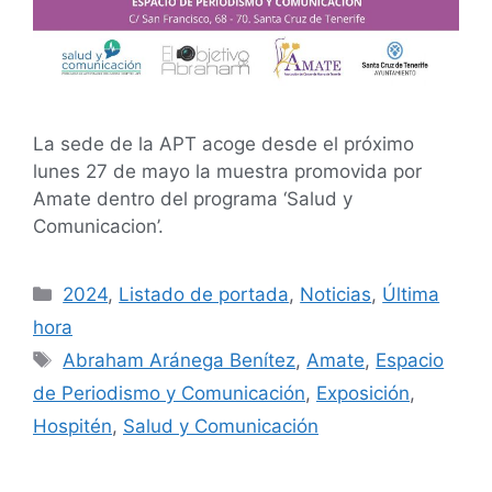
La sede de la APT acoge desde el próximo
lunes 27 de mayo la muestra promovida por
Amate dentro del programa ‘Salud y
Comunicacion’.
2024
,
Listado de portada
,
Noticias
,
Última
hora
Abraham Aránega Benítez
,
Amate
,
Espacio
de Periodismo y Comunicación
,
Exposición
,
Hospitén
,
Salud y Comunicación