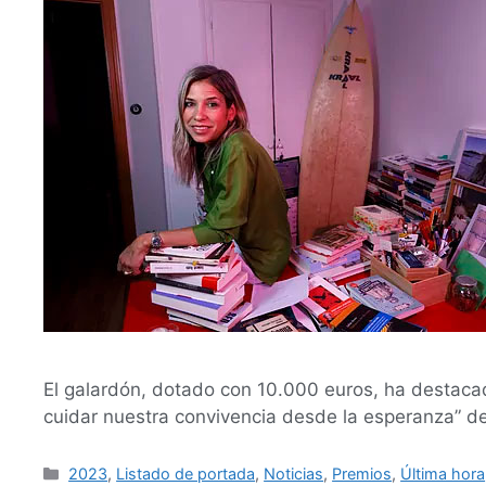
El galardón, dotado con 10.000 euros, ha destacad
cuidar nuestra convivencia desde la esperanza” de 
2023
,
Listado de portada
,
Noticias
,
Premios
,
Última hora