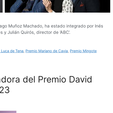
antiago Muñoz Machado, ha estado integrado por Inés
 y Julián Quirós, director de ‘ABC’.
 Luca de Tena
,
Premio Mariano de Cavia
,
Premio Mingote
adora del Premio David
023