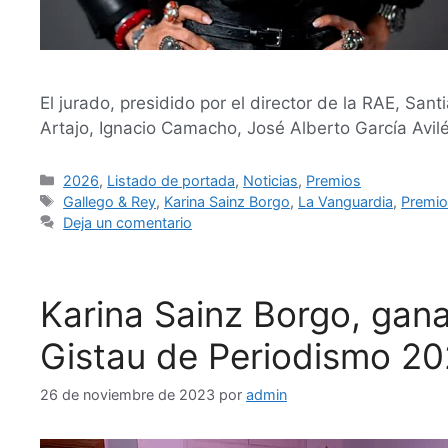
El jurado, presidido por el director de la RAE, S
Artajo, Ignacio Camacho, José Alberto García Avilés
2026
,
Listado de portada
,
Noticias
,
Premios
Gallego & Rey
,
Karina Sainz Borgo
,
La Vanguardia
,
Premio
Deja un comentario
Karina Sainz Borgo, gan
Gistau de Periodismo 2
26 de noviembre de 2023
por
admin