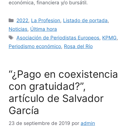
económica, financiera y/o bursátil.
2022
,
La Profesion
,
Listado de portada
,
Noticias
,
Última hora
Asociación de Periodistas Europeos
,
KPMG
,
Periodismo económico
,
Rosa del Río
“¿Pago en coexistencia
con gratuidad?”,
artículo de Salvador
García
23 de septiembre de 2019
por
admin