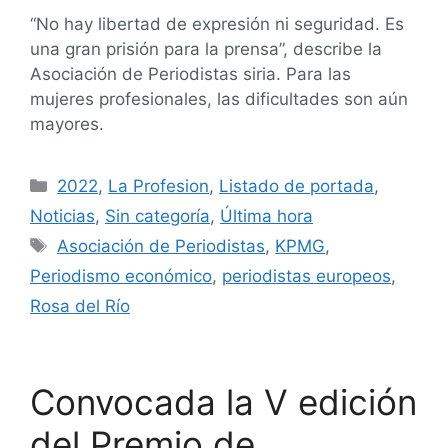
“No hay libertad de expresión ni seguridad. Es
una gran prisión para la prensa”, describe la
Asociación de Periodistas siria. Para las
mujeres profesionales, las dificultades son aún
mayores.
2022
,
La Profesion
,
Listado de portada
,
Noticias
,
Sin categoría
,
Última hora
Asociación de Periodistas
,
KPMG
,
Periodismo económico
,
periodistas europeos
,
Rosa del Río
Convocada la V edición
del Premio de