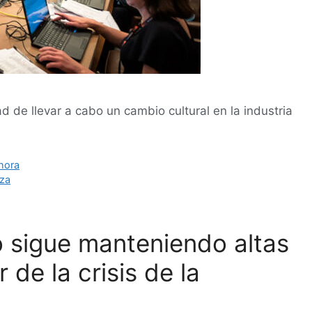
 de llevar a cabo un cambio cultural en la industria
hora
iza
o sigue manteniendo altas
de la crisis de la